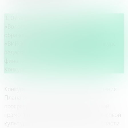
С 07 апреля 2025г. в АОУ ВО ДПО
«Вологодский институт развития
образования»
(далее — АОУ ВО ДПО
«ВИРО»)
стартует
региональный конкурс
педагогических практик в сфере
финансовой грамотности
(далее –
Конкурс).
Конкурс проводится в рамках исполнения
Плана реализации «Региональной
программы по повышению финансовой
грамотности и формированию финансовой
культуры населения Вологодской области