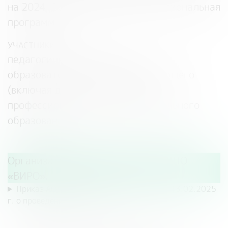
на 2024–2030 годы» (далее – Региональная
программа).
УЧАСТНИКИ:
педагогические работники
образовательных организаций общего
(включая дошкольное), среднего
профессионального и дополнительного
образования.
Организатор конкурса – АОУ ВО ДПО
«ВИРО».
Приказ АОУ ВО ДПО «ВИРО» № 42-о от 13.02.2025
г. о проведении Конкурса.