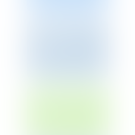
Материалы для
лиц с ОВЗ
Банк практик по финансовому
просвещению детей с ОВЗ
Подробнее
Снимаем лапшу
Видеолекции о фейках и
достоверной информации с
Александром Пушным
Подробнее