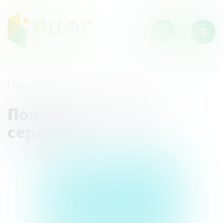
Главная
/
Полезные ссылки / сервисы
Полезные ссылки /
сервисы
Эстафета "Мои
финансы"
Ресурс для проведения
мероприятий по финансовой
грамотности