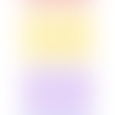
Моя семья и другие
проблемы
Сериал для обучающихся 8–9
классов
Подробнее
Сказка о деньгах
Сериал для обучающихся 5–7
классов
Подробнее