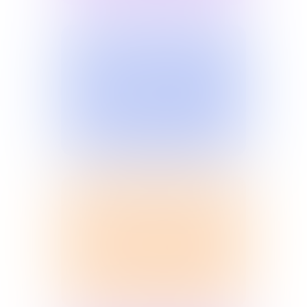
Простоквашино
Спецсерии, посвященные
финансовой грамотности
Подробнее
Расскажи бабушке
Проект по финансовому
просвещению старшего поколения
Подробнее