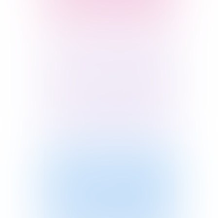
Подробнее
Онлайн-курс для
школ и СПО
Финансовая грамотность для 7–11
классов и СПО
Подробнее
Онлайн-курс для
3–11 классов
Онлайн-курс по финансовой
грамотности от Банка России
Подробнее