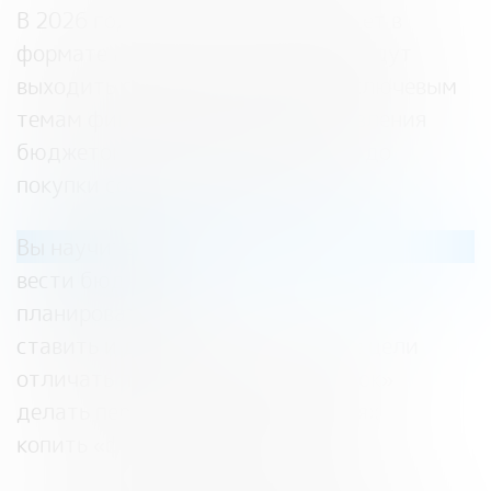
В 2026 году «МыСчитаем» пройдет в
формате мини-курсов, которые будут
выходить с апреля по ноябрь по ключевым
темам финграмотности: от управления
бюджетом и построения карьеры до
покупки собственного жилья.
Вы научитесь:
вести бюджет
планировать траты
ставить и достигать финансовые цели
отличать потребности от «хотелок»
делать первые шаги в инвестициях
копить «финансовую подушку»