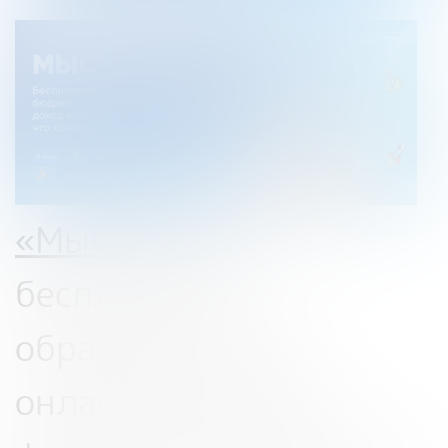
«МыСчитаем»
—
бесплатная
образовательная
онлайн-игра про