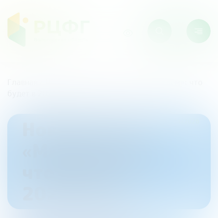
Главная
/
Новости
/
Новый сезон «МыСчитаем»: что
будет в 2026 году
Новый сезон
22/04/2026
«МыСчитаем»:
что будет в
2026 году