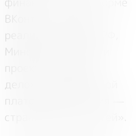
финансы на платформе
ВКонтакте. Игра
реализуется ДОМ.РФ,
Минфином России и
проектом «Другое
дело» президентской
платформы «Россия —
страна возможностей».