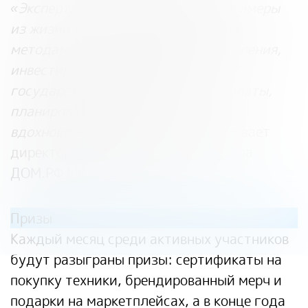
«Эксперты разбирают реальные примеры
из жизни и делятся эффективными
методами, как и где хранить накопления,
инвестировать, оформлять
государственные льготы и соцвыплаты,
планировать траты и ставить
вдохновляющие цели»,
— рассказывает
директор Консультационного центра
ДОМ.РФ
Михаил Ковалев
.
Призы
Каждый месяц среди активных участников
будут разыграны призы: сертификаты на
покупку техники, брендированный мерч и
подарки на маркетплейсах, а в конце года