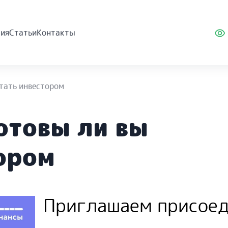
ия
Статьи
Контакты
стать инвестором
отовы ли вы
тором
Приглашаем присоед