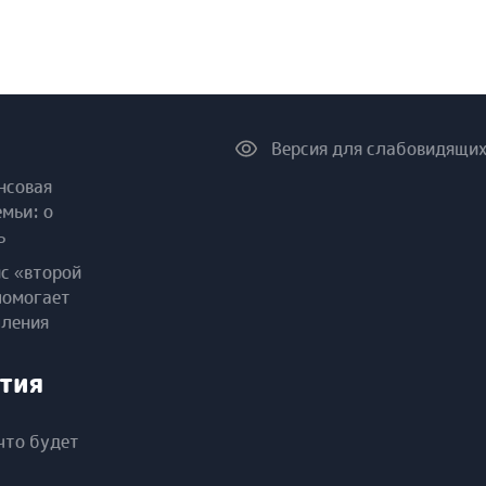
Версия для слабовидящи
нсовая
емьи: о
ь
ис «второй
помогает
пления
тия
что будет