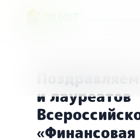
О портале
Мероприят
Главная
/
Новости
/
Поздравляем победителей 
Поздравляем
и лауреатов
Всероссийск
«Финансовая