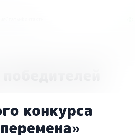
ия
Статьи
Контакты
и лауреатов Всероссийского конкурса «Финансовая пере
 победителей
ого конкурса
 перемена»