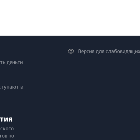
Версия для слабовидящи
ть деньги
ступают в
тия
йского
тов по