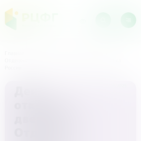
Главная
/
Новости
/
День открытых дверей в
Отделение Вологда Северо-Западного ГУ Банка
России
День
17/09/2025
открытых
дверей в
Отделение