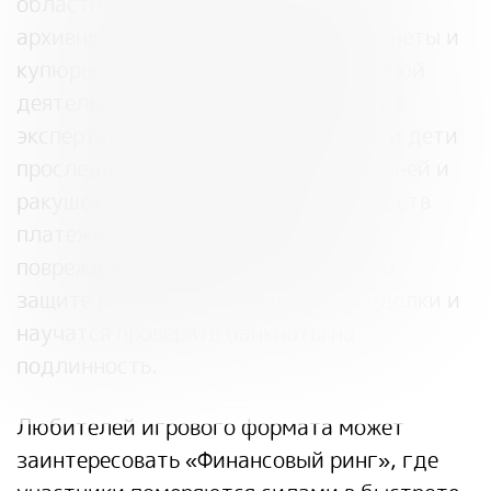
областного подразделения, увидят
архивные документы, старинные монеты и
купюры, а также узнают о современной
деятельности Банка России. Вместе с
экспертами Банка России взрослые и дети
проследят эволюцию денег – от камней и
ракушек до самых современных средств
платежа, разберутся, что делать с
поврежденными деньгами, узнают о
защите российских банкнот от подделки и
научатся проверять банкноты на
подлинность.
Любителей игрового формата может
заинтересовать «Финансовый ринг», где