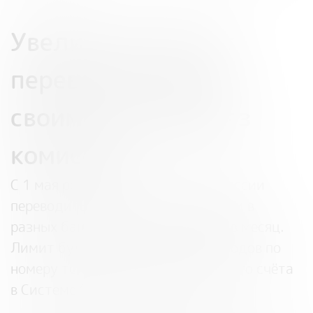
Увеличится лимит
переводов между
своими счетами без
комиссии
С 1 мая россияне смогут без комиссии
переводить между своими счетами в
разных банках до 30 млн рублей в месяц.
Лимит будет работать для переводов по
номеру телефона и номеру лицевого счёта
в Системе быстрых платежей.