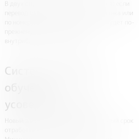
В двух случаях комиссия сохранится: если
перевод будет проходить в кассе банка или
по номеру карты. Тогда комиссия будет по-
прежнему рассчитываться по
внутрибанковским тарифам.
Систему целевого
обучения
усовершенствуют
Новый закон установит максимальный срок
отработки после обучения – 5 лет.