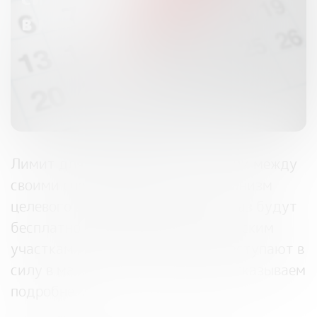
в мае 2024
Лимит для переводов без комиссии между
своими счетами увеличится, механизм
целевого обучения изменится, а газ будут
бесплатно подводить к садоводческим
участкам – эти и другие законы вступают в
силу в мае. Об этом и другом рассказываем
подробнее.