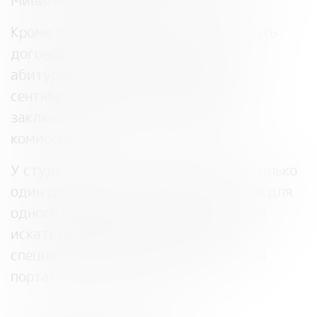
Минимальный не изменится – 3 года.
Кроме того, стороны смогут заключить
договор только после зачисления
абитуриента в вуз, но не позднее 1
сентября. Раньше студент приносил
заключенный договор в приемную
комиссию.
У студента будет право заключить только
один договор – с одним заказчиком и для
одного вуза. Однако заказчика станет
искать проще: для этого запустят
специальный сервис для целевиков на
портале «Работа в России».