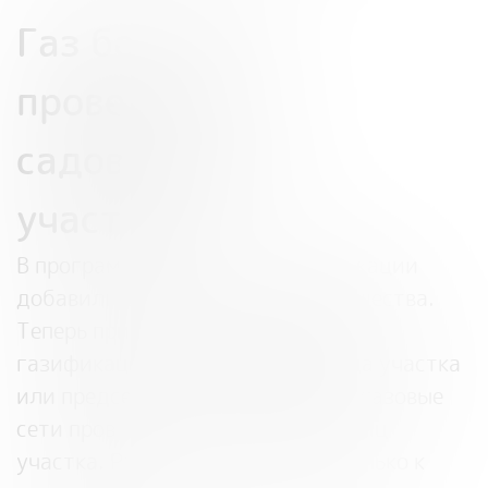
Газ бесплатно
проведут к
садоводческим
участкам
В программу бесплатной газификации
добавили садоводческие товарищества.
Теперь при подаче заявления на
газификацию от имени владельца участка
или председателя товарищества газовые
сети проведут бесплатно до границ
участка. Раньше их проводили только к