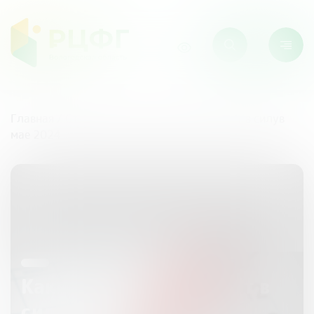
Главная
/
Статьи
/
Какие законы вступают в силу
в
мае 2024
Какие законы вступают в
силу