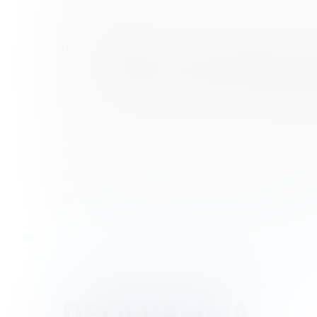
Конференция нацелена, прежде всего
образовательных организациях всех у
мнениями в области развития финанс
Сотрудники и представители ведущих
финансового просвещения и повышени
Зарегистрированные участники Конфе
после завершения мероприятия), пол
для скачивания в Личном кабинете.
Участие в мероприятии бесплатное, 
По всем вопросам, связанным с конф
ПРОГРАММА: