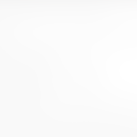
 финансовому просвещению в России «Финансо
и молодежи» (далее ― Конференция).
упят:
ожественного творчества и гуманитарных техно
ования (г. Рязань)
я научная библиотека им. Горького
итарный университет (г. Коломна)
ет (г. Киров)
омский государственный университет (г. Том
нсового просвещения, работники образовател
 заинтересованные в повышении уровня финансо