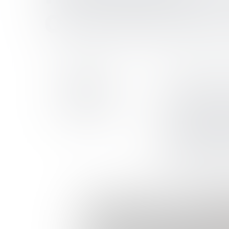
ОБРАЗОВАНИЯ
07
XV Всер
конфер
сентября
«ФИНАН
Начало - 10:00
ДОПОЛН
МОЛОД