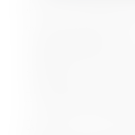
практическую онлайн-конференцию по
дополнительного образования детей 
Соорганизаторами Конференции выст
— Всероссийский центр развития худ
— Банк России (г. Рязань)
— Рязанский институт развития образ
— Рязанская областная универсальна
(г. Рязань)
— Государственный социально-гуман
— Вятский государственный университ
— Национальный исследовательский Т
Целевая аудитория ― волонтеры фина
образования, студенты и иные лица,