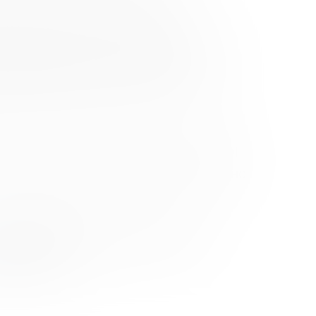
е финансового просвещения в
м и практическим опытом, идеями и
редпринимательской среде.
кую работу, расскажут о развитии
ен в личном кабинете на сайте АРФГ
анное Свидетельство будет доступно
s://fincubator.ru/events/conf15
ncubator.ru