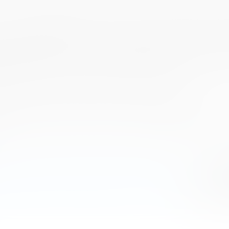
, на повышение финансовой культуры и развити
ровней образования, а также на обмен научны
овой грамотности в трудовых коллективах и п
 вузов страны, активно внедряющих волонтерс
и финансовой грамотности населения.
ренции, которые пройдут опрос (будет доступ
учат Свидетельство участника Конференции. Д
по предварительной регистрации на сайте:
http
еренцией, можно обращаться по адресу:
conf@fi