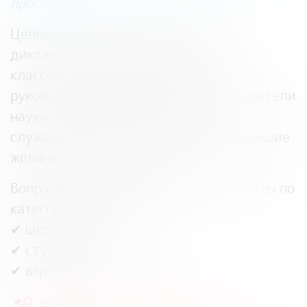
просвещения.
Целевой аудиторией Финансового
диктанта являются школьники 9-11
классов, студенты, педагоги,
руководители организаций, представители
науки, бизнеса, государственные
служащие, а также иные лица, изъявившие
желание принять участие.
Вопросы Финансового диктанта разбиты по
категориям участников:
✔ школьники
✔ студенты
✔ взрослое население
*В этом году Финансовый