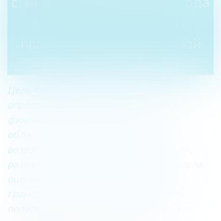
с 14 по 28 декабря 2023 года
в Вологодской области
пройдёт Второй областной
финансовый диктант
Цель Финансового диктанта —
определение и повышение уровня
финансовой грамотности населения
области в целом и его отдельных
возрастных и профессиональных групп,
развитие интеллектуального потенциала,
оценка активности и финансовой
грамотности населения Вологодчины,
популяризация в регионе финансового