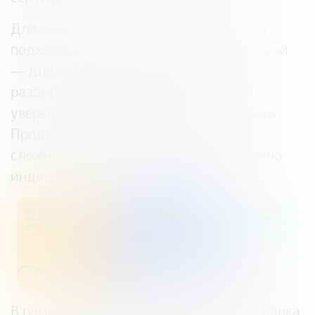
Для каждого участника предусмотрен
подходящий уровень сложности. Базовый
— для тех, кто только начинает
разбираться в финансах и хочет быть
уверен, что правильно понимает основы.
Продвинутый — для тех, кто готов к
сложным вопросам. Пройти зачет можно
индивидуально или всей семьей.
В рамках сотрудничества НИУ ВШЭ и Банка