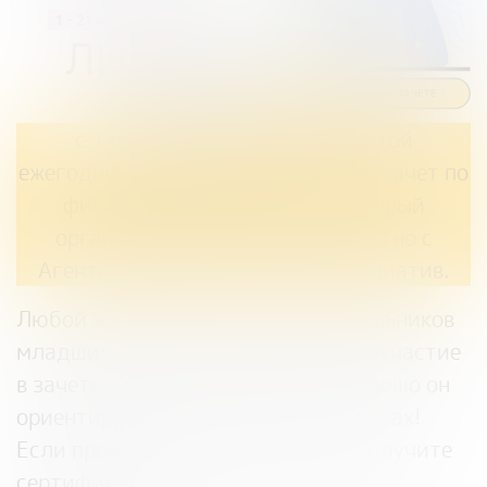
с 1 по 21 ноября пройдет шестой
ежегодный Всероссийский онлайн-зачет по
финансовой грамотности, который
организует Банк России совместно с
Агентством стратегических инициатив.
Любой желающий, начиная со школьников
младших классов, сможет принять участие
в зачете и проверить насколько хорошо он
ориентируется в финансовых вопросах!
Если пройдете зачет успешно — получите
сертификат!