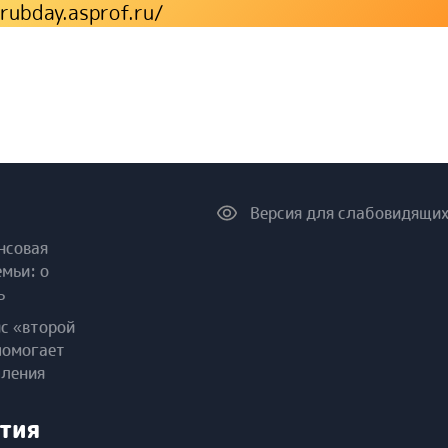
/rubday.asprof.ru/
Версия для слабовидящи
нсовая
емьи: о
ь
ис «второй
помогает
пления
тия