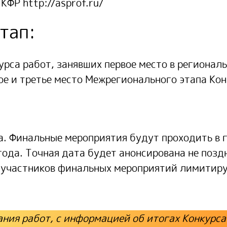
СПКФР
http://asprof.ru/
тап:
са работ, занявших первое место в региональ
ое и третье место Межрегионального этапа Кон
. Финальные мероприятия будут проходить в г
года
. Точная дата будет анонсирована не позд
 участников финальных мероприятий лимитир
ния работ, с информацией об итогах Конкурса