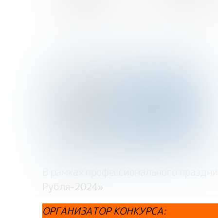
октября
Начало - 00:00
В рамках профессионального праздн
Рубля-2024»
ОРГАНИЗАТОР КОНКУРСА
: