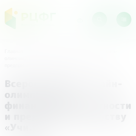
Главная
/
Мероприятия
/
Всероссийская онлайн-
олимпиада по финансовой грамотности и
предпринимательству «Учи.ру»
Всероссийская онлайн-
олимпиада по
финансовой грамотности
и предпринимательству
«Учи.ру»