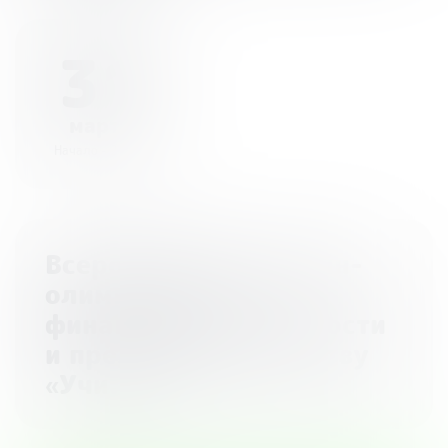
31
марта
Начало - 23:59
Всероссийская онлайн-
олимпиада по
финансовой грамотности
и предпринимательству
«Учи.ру»