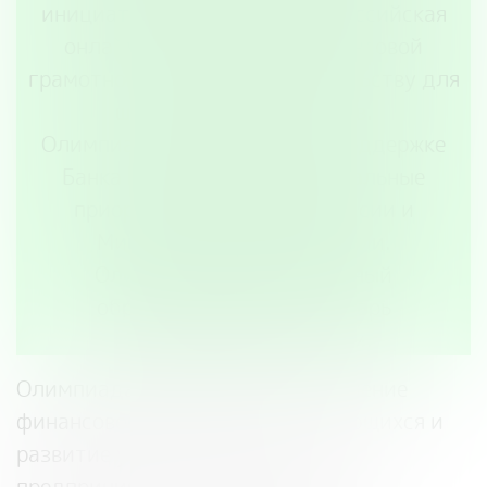
инициативы» состоится Всероссийская
онлайн-олимпиада по финансовой
грамотности и предпринимательству для
школьников 1–9 классов.
Олимпиада проводится при поддержке
Банка России, АНО «Национальные
приоритеты», Минфина России и
Минэкономразвития России.
Олимпиада входит в единый
образовательный календарь
Минпросвещения России.
Олимпиада направлена на повышение
финансовой грамотности обучающихся и
развитие у них интереса к теме
предпринимательства. Задания