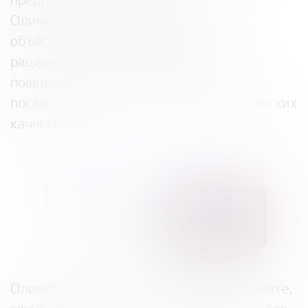
Олимпиады на примерах из жизни
объясняют, в чем заключается
рациональная модель финансового
поведения. Отдельные блоки задач
посвящены развитию предпринимательских
качеств.
Олимпиада проводится в онлайн-формате,