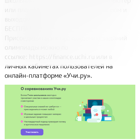
школьникам достаточно иметь компьютер
или планшет с современным браузером и
выходом в интернет. УЧАСТИЕ
БЕСПЛАТНОЕ!
Присоединиться к прохождению заданий
олимпиады можно по
ссылке:
https://finance.uchi.ru
или в
личных кабинетах пользователей на
онлайн-платформе «Учи.ру».