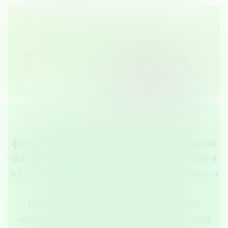
с 1 по 31 марта 2024 года в рамках
реализации Стратегии повышения
финансовой грамотности и формирования
финансовой культуры в РФ до 2023 года и
в соответствии с задачами национального
проекта «Малое и среднее
предпринимательство и поддержка
индивидуальной предпринимательской