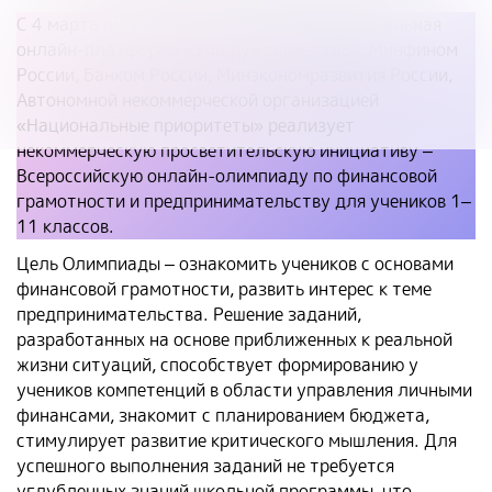
С 4 марта по 3 апреля 2025 года образовательная
онлайн-платформа «Учи.ру» совместно с Минфином
России, Банком России, Минэкономразвития России,
Автономной некоммерческой организацией
«Национальные приоритеты» реализует
некоммерческую просветительскую инициативу –
Всероссийскую онлайн-олимпиаду по финансовой
грамотности и предпринимательству для учеников 1–
11 классов.
Цель Олимпиады – ознакомить учеников с основами
финансовой грамотности, развить интерес к теме
предпринимательства. Решение заданий,
разработанных на основе приближенных к реальной
жизни ситуаций, способствует формированию у
учеников компетенций в области управления личными
финансами, знакомит с планированием бюджета,
стимулирует развитие критического мышления. Для
успешного выполнения заданий не требуется
углубленных знаний школьной программы, что