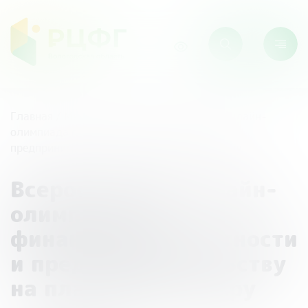
Главная
/
Мероприятия
/
Всероссийская онлайн-
олимпиада по финансовой грамотности и
предпринимательству на платформе Учи.ру
Всероссийская онлайн-
олимпиада по
финансовой грамотности
и предпринимательству
на платформе Учи.ру