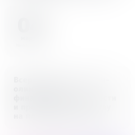
04
марта
Начало - 00:00
Всероссийская онлайн-
олимпиада по
финансовой грамотности
и предпринимательству
на платформе Учи.ру