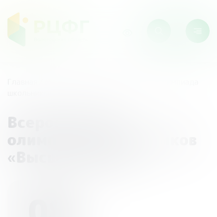
Главная
/
Мероприятия
/
Всероссийская олимпиада
школьников «Высшая проба»
Всероссийская
олимпиада школьников
«Высшая проба»
08