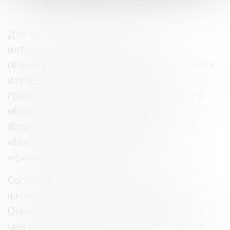
Для развития и укрепления
интеллектуального потенциала
обучающихся, стимулирования интереса к
изучению вопросов финансовой
грамотности в рамках программ общего
образования ежегодно проводится
всероссийская олимпиада школьников
«Высшая проба» по направлению
«финансовая грамотность»
Согласно проекту перечня олимпиад
школьников на 2023/2024 учебный год
Олимпиаде присвоен I уровень, в связи с
чем дипломанты Олимпиады обладают