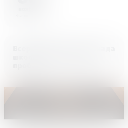
ноября
Начало - 23:59
Всероссийская олимпиада
школьников «Высшая
проба»