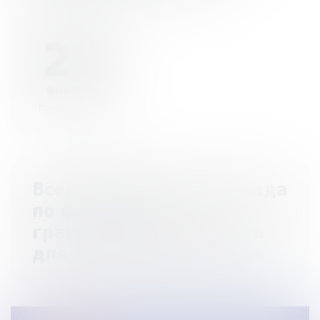
20
января
Начало - 00:00
Всероссийская олимпиада
по финансовой
грамотности «Финатлон
для старшеклассников»