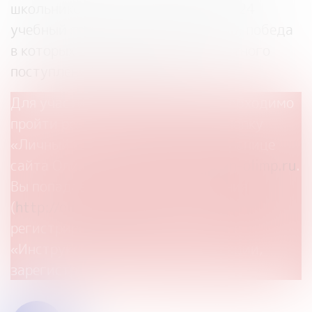
школьников и их уровней
на
2023
/24
учебный год (см. пункт 1 Перечня), победа
в которых дает возможность льготного
поступления в ВУЗы страны.
Для участия в Олимпиаде вам необходимо
пройти регистрацию, нажав на кнопку
«Личный кабинет» на главной странице
сайта Олимпиады
https://www.fin-olimp.ru
.
Вы попадаете на сайт тестирования
(
http://olimp-test.ru
). Прежде чем
регистрироваться познакомьтесь с
«Инструкцией» и, следуя инструкции,
зарегистрируйтесь.