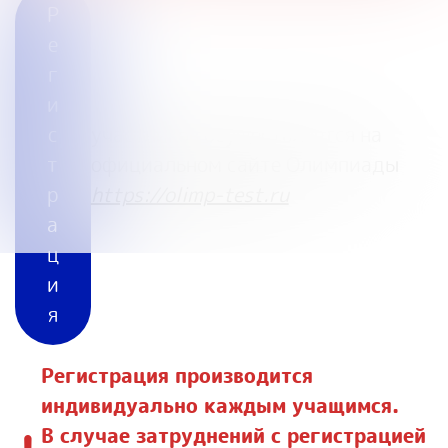
Р
е
г
и
с
участников осуществляется на
т
официальном сайте Олимпиады
р
https://olimp-test.ru
а
ц
и
я
Регистрация производится
индивидуально каждым учащимся.
В случае затруднений с регистрацией