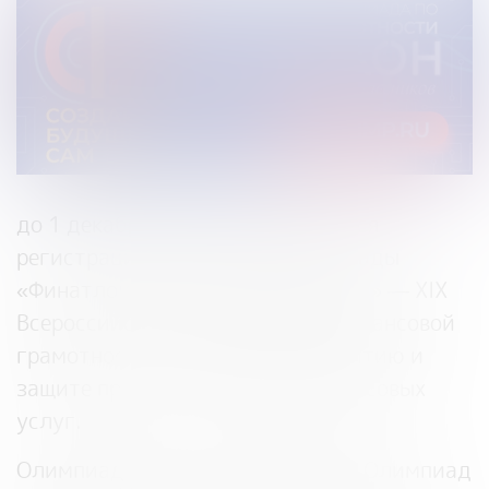
до 1 декабря 2023 года продлится
регистрация участников Олимпиады
«Финатлон для старшеклассников» — XIX
Всероссийской олимпиады по финансовой
грамотности, устойчивому развитию и
защите прав потребителей финансовых
услуг.
Олимпиада включена в Перечень Олимпиад