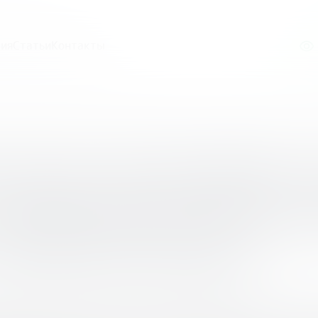
ия
Статьи
Контакты
викторина по финансовой грамотности «Потрачено! Как р
 игра-викторина 
«Потрачено! Как р
 ваши расходы»