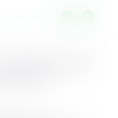
Версия для слабовидящих
одители реагируют на ваши расходы»
по финансовой
одители