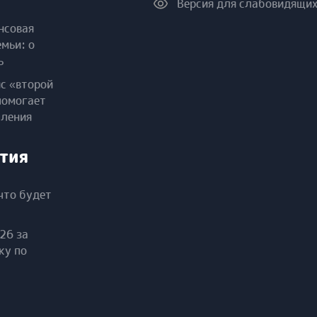
Версия для слабовидящи
нсовая
емьи: о
ь
ис «второй
помогает
пления
тия
что будет
26 за
ку по