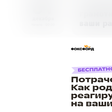
01
Всеросс
грамотн
декабря
ваши р
Начало - 00:00