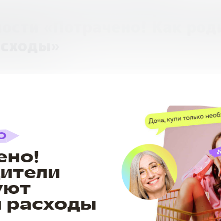
ийская игра-викторина по
ости «Потрачено! Как род
асходы»