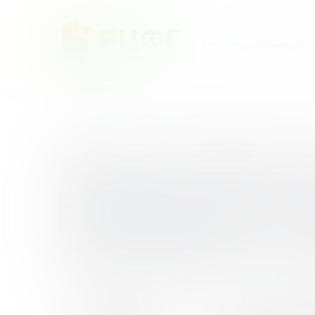
О портале
Мероприят
Главная
/
Мероприятия
/
Всероссийская игра-
Всероссийская
грамотности 
реагируют на