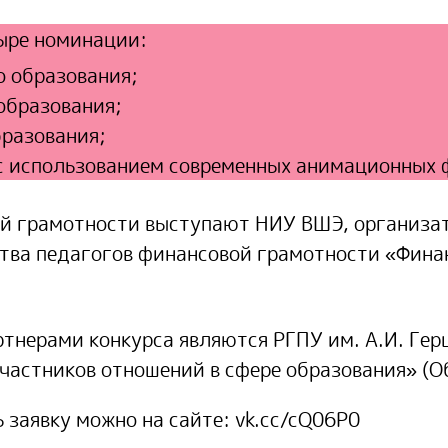
тыре номинации:
о образования;
образования;
бразования;
 с использованием современных анимационных 
й грамотности выступают НИУ ВШЭ, организат
ства педагогов финансовой грамотности «Фина
ртнерами конкурса являются РГПУ им. А.И. Гер
частников отношений в сфере образования» (О
ь заявку можно на сайте:
vk.cc/cQ06P0