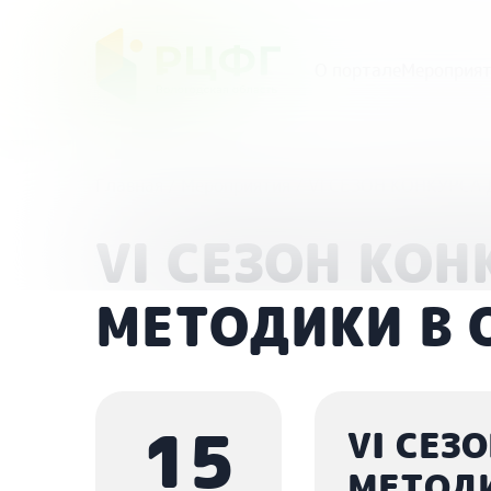
О портале
Мероприят
Главная
/
Мероприятия
/
VI СЕЗОН КОНКУРСА
VI СЕЗОН КО
МЕТОДИКИ В О
15
VI СЕЗ
МЕТОДИ