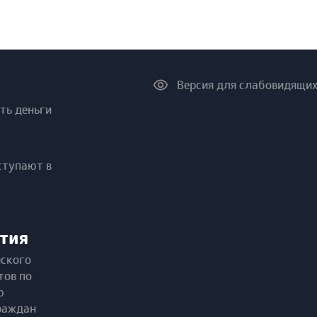
Версия для слабовидящи
ть деньги
ступают в
тия
йского
тов по
ю
раждан