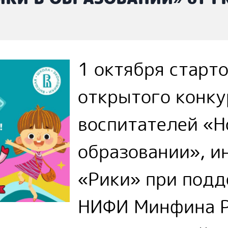
1 октября старт
открытого конку
воспитателей «Н
образовании», и
«Рики» при под
НИФИ Минфина Ро