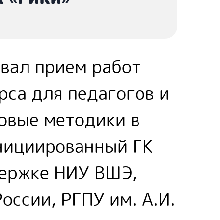
овал прием работ
рса для педагогов и
овые методики в
нициированный ГК
держке НИУ ВШЭ,
ссии, РГПУ им. А.И.