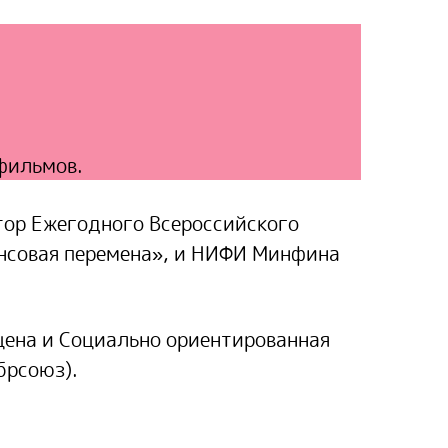
фильмов.
ор Ежегодного Всероссийского
нсовая перемена», и НИФИ Минфина
цена и Социально ориентированная
брсоюз).