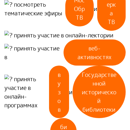
Мос
посмотреть
ерк
Обр
и
тематические эфиры
а
ТВ
ТВ
принять участие в онлайн-лектории
принять участие
веб-
в
активностях
в
Государстве
принять
у
нной
участие в
з
и
историческо
онлайн-
о
й
программах
в
библиотеки
би