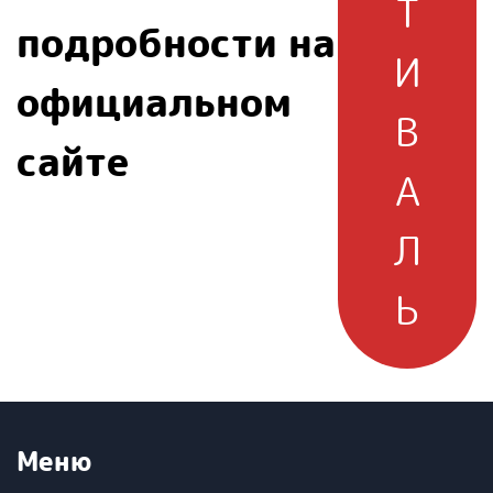
Т
подробности на
И
официальном
В
сайте
А
Л
Ь
Меню