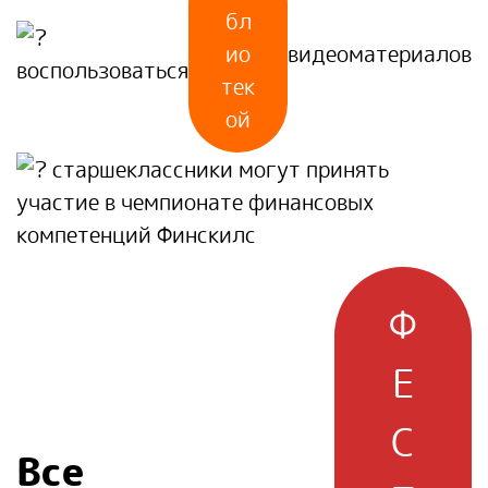
бл
ио
видеоматериалов
воспользоваться
тек
ой
старшеклассники могут принять
участие в чемпионате финансовых
компетенций Финскилс
Ф
Е
С
Все