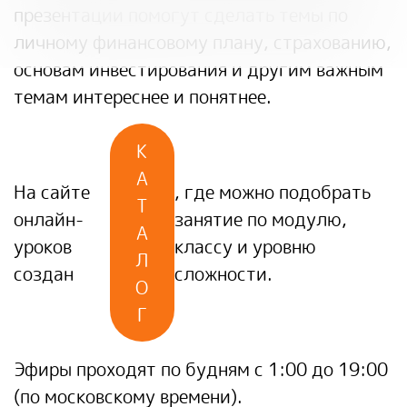
презентации помогут сделать темы по
личному финансовому плану, страхованию,
основам инвестирования и другим важным
темам интереснее и понятнее.
К
А
На сайте
, где можно подобрать
Т
онлайн-
занятие по модулю,
А
уроков
классу и уровню
Л
создан
сложности.
О
Г
Эфиры проходят по будням с 1:00 до 19:00
(по московскому времени).