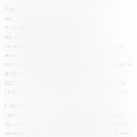
Уроки по финансовой грамотности
посвящены грамотному распоряжению
личными финансами, выбору и
рациональному использованию
финансовых инструментов, страхованию,
налогам и будущей пенсии. Слушатели
познакомятся с историей денег, с основами
денежного обращения, узнают, как
распознать кибермошенников и защитить
свои права потребителя финансовых услуг.
Некоторые занятия будут посвящены
знакомству с конкретными финансовыми
продуктами — например, впервые пройдут
онлайн-уроки по облигациям. Новые яркие