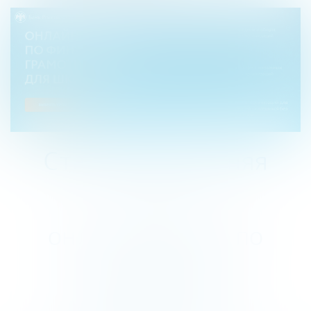
Стартует весенняя
сессия
онлайн-уроков по
финансовой
грамотности,