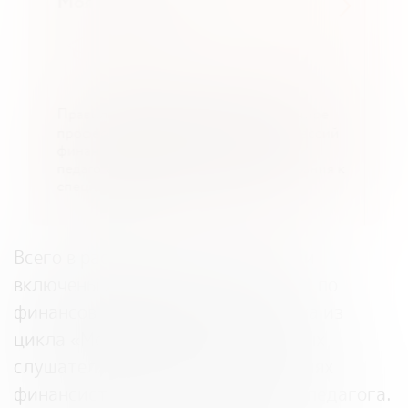
Всего в расписание осенней сессии
включены 24 актуальные темы: 21 по
финансовой грамотности и 3 урока из
цикла «Моя профессия», на которых
слушателям расскажут о профессиях
финансиста, бизнес-аналитика и педагога.