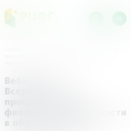
Главная
/
Мероприятия
/
Вебинары Всероссийской
программы «Дни финансовой грамотности в
образовательных организациях»
Вебинары
Всероссийской
программы «Дни
финансовой грамотности
в образовательных