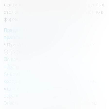
лекционных занятий, деловых игр, круглых
столов, конкурсов, а также дистанционно в
формате интерактивных вебинаров.
Предварительная регистрация и
трансляция по ссылке:
https://fincubator.ru/events/landings/?
ELEMENT_ID=371059
По вопросам участия в вебинаре
обращаться:
Андрей Николаевич Андрианов —
координатор Всероссийской программы
«Дни финансовой грамотности в
образовательных организациях»
Электронная почта:
dniFG@fincubator.ru