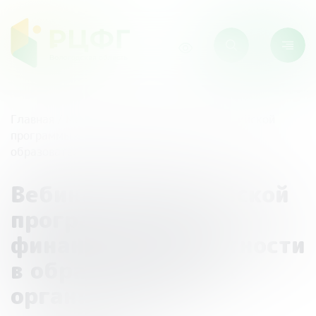
Главная
/
Мероприятия
/
Вебинар Всероссийской
программы «Дни финансовой грамотности в
образовательных организациях»
Вебинар Всероссийской
программы «Дни
финансовой грамотности
в образовательных
организациях»