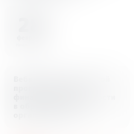
28
февраля
Начало - 09:30
Вебинар Всероссийской
программы «Дни
финансовой грамотности
в образовательных
организациях»