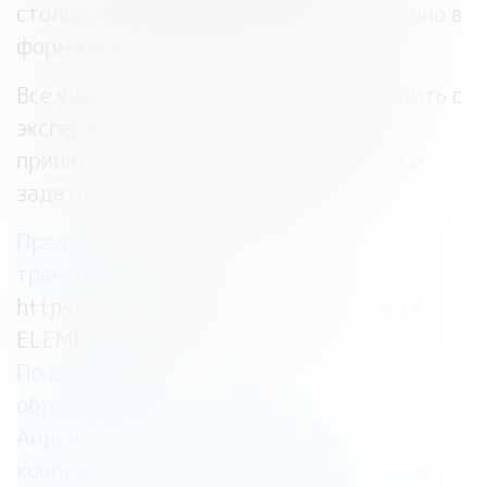
столов, конкурсов, а также дистанционно в
формате интерактивных вебинаров.
Все участники вебинара смогут обсудить с
экспертами, как грамотно подойти к
принятию своих финансовых решений и
задать интересующие вопросы.
Предварительная регистрация и
трансляция по ссылке:
https://fincubator.ru/events/landings/?
ELEMENT_ID=50982
По вопросам участия в вебинаре
обращаться:
Андрей Николаевич Андрианов —
координатор Всероссийской программы