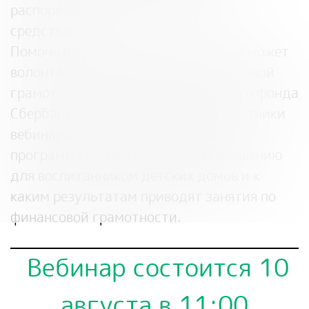
распоряжаться личными вещами и
средствами.
Помочь им адаптироваться к жизни может
волонтерская программа по финансовой
грамотности от благотворительного фонда
Сбербанка «Вклад в будущее». Участники
вебинара узнают, как реализуется
программа по финансовому просвещению
для воспитанником детских домов и к
каким результатам приводят занятия по
финансовой грамотности.
Вебинар состоится 10
августа в 11:00