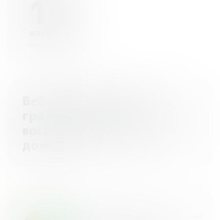
10
августа
Начало - 11:00
Вебинар: «Финансовая
грамотность для
воспитанников детских
домов»