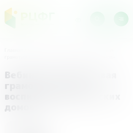
Главная
/
Мероприятия
/
Вебинар: «Финансовая
грамотность для воспитанников детских домов»
Вебинар: «Финансовая
грамотность для
воспитанников детских
домов»