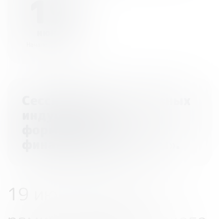
19
июня
Начало - 17:00
Сессия «Роль креативных
индустрий в
формировании
финансовой культуры».
19 июня 2025 г., в