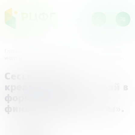
Главная
/
Мероприятия
/
Сессия «Роль креативных
индустрий в формировании финансовой культуры».
Сессия «Роль
креативных индустрий в
формировании
финансовой культуры».