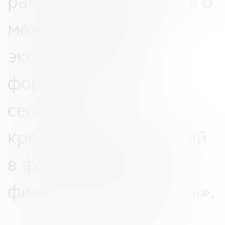
рамках Петербургского
международного
экономического
форума состоится
сессия «Роль
креативных индустрий
в формировании
финансовой культуры».