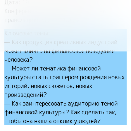
Дата: 19 июня, 17:00-18:15 (мск) ,
Конференц-зал «Пассаж», ссылка на
трансляцию:
vk.cc/cMWtCV
Ключевые темы:
— Как продукция креативных индустрий
может влиять на финансовое поведение
человека?
— Может ли тематика финансовой
культуры стать триггером рождения новых
историй, новых сюжетов, новых
произведений?
— Как заинтересовать аудиторию темой
финансовой культуры? Как сделать так,
чтобы она нашла отклик у людей?