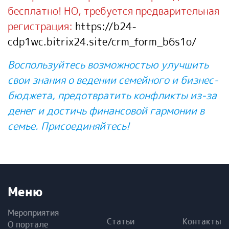
бесплатно! НО, требуется предварительная
регистрация:
https://b24-
cdp1wc.bitrix24.site/crm_form_b6s1o/
Воспользуйтесь возможностью улучшить
свои знания о ведении семейного и бизнес-
бюджета, предотвратить конфликты из-за
денег и достичь финансовой гармонии в
семье. Присоединяйтесь!
Меню
Мероприятия
Статьи
Контакты
О портале