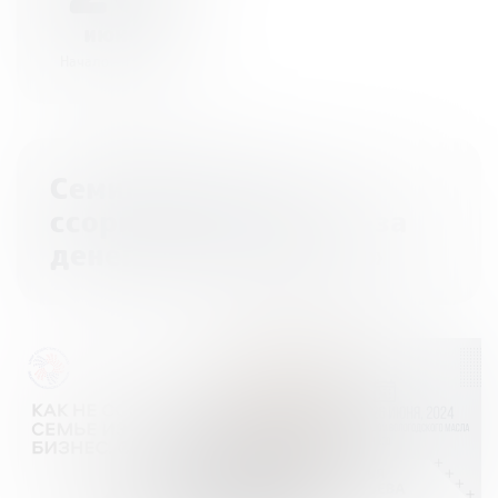
июня
Начало - 15:00
Семинар «Как не
ссориться в семье из-за
денег. Бизнес. Семья»