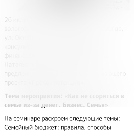
26 июня 2024г. в 15:00 в
Доме
вологодского масла
по адресу г.Вологда,
ул. Октябрьская, 11, финансовый
консультант, руководитель
Школы
финансовой грамотности
Антуфьева
Наталья проведёт семинар для
предпринимателей в рамках «
Обучающего
проекта «ПроКомпетенции»
.
Тема мероприятия: «Как не ссориться в
семье из-за денег. Бизнес. Семья»
На семинаре раскроем следующие темы:
Семейный бюджет: правила, способы