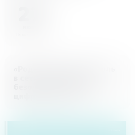
27
июня
Начало - 12:00
«Родительский контроль
в сети: финансовая
безопасность детей в
цифровом мире»