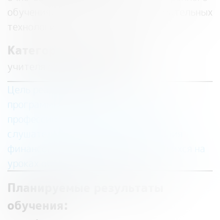
обучения, дистанционных образовательных
технологий
Категория слушателей:
учителя обществознания
Цель реализации
программы:
совершенствование
профессиональных компетенций
слушателей в области формирования
финансовой грамотности обучающихся на
уроках обществознания
Планируемые результаты
обучения: