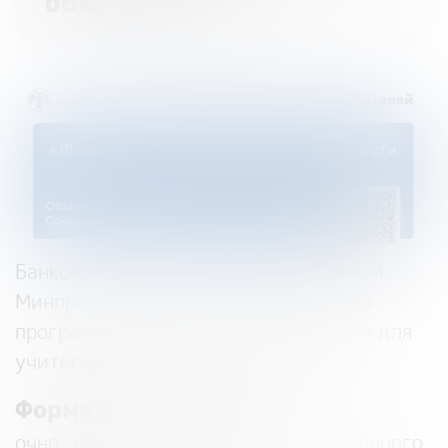
обществознания»
Банком России совместно с Академией
Минпросвещения России разработана
программа повышения квалификации для
учителей Обществознания (6-11кл.)
Форма реализации:
очно-заочная с применением электронного