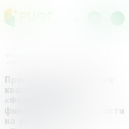
Главная
/
Мероприятия
/
Программа повышения
квалификации «Формирование финансовой
грамотности на уроках обществознания»
Программа повышения
квалификации
«Формирование
финансовой грамотности
на уроках