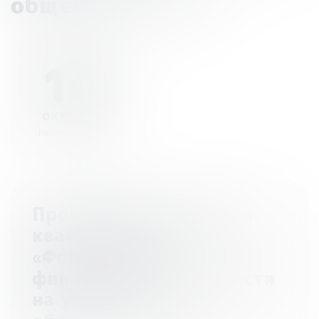
обществознания»
10
октября
Начало - 00:00
Программа повышения
квалификации
«Формирование
финансовой грамотности
на уроках