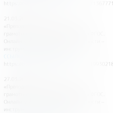
https://events.webinar.ru/36101641/136777
21.03.2023 — 07:00
«
Преподавание основ финансовой
грамотности с учетом обновлённых ФГОС.
Онлайн-уроки финансовой грамотности –
инструмент для педагога
»
ССЫЛКА ДЛЯ РЕГИСТРАЦИИ:
https://events.webinar.ru/538825/1199302
27.03.2023 — 12:00
«
Преподавание основ финансовой
грамотности с учетом обновлённых ФГОС.
Онлайн-уроки финансовой грамотности –
инструмент для педагога
»