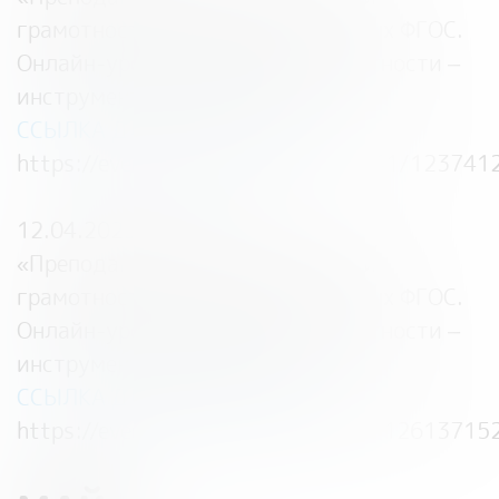
грамотности с учетом обновлённых ФГОС.
Онлайн-уроки финансовой грамотности –
инструмент для педагога
»
ССЫЛКА ДЛЯ РЕГИСТРАЦИИ:
https://events.webinar.ru/36101641/123741
12.04.2023 — 08:00
«
Преподавание основ финансовой
грамотности с учетом обновлённых ФГОС.
Онлайн-уроки финансовой грамотности –
инструмент для педагога
»
ССЫЛКА ДЛЯ РЕГИСТРАЦИИ:
https://events.webinar.ru/538825/12613715