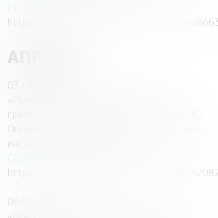
ССЫЛКА ДЛЯ РЕГИСТРАЦИИ:
https://events.webinar.ru/36101641/749866
АПРЕЛЬ
03.04.2023 — 07:00
«
Преподавание основ финансовой
грамотности с учетом обновлённых ФГОС.
Онлайн-уроки финансовой грамотности –
инструмент для педагога
»
ССЫЛКА ДЛЯ РЕГИСТРАЦИИ:
https://events.webinar.ru/538825/13855208
06.04.2023 — 14:00
«
Преподавание основ финансовой