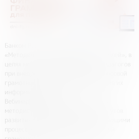
Банком России запущен проект
«Методические вебинары для учителей», в
целях методической поддержки педагогов
при внедрении преподавания финансовой
грамотности, а также для повышения их
информированности.
Вебинары разработаны совместно с
методистами региональных институтов
развития образования, сопровождающими
процесс внедрения основ финансовой
грамотности в образовательных