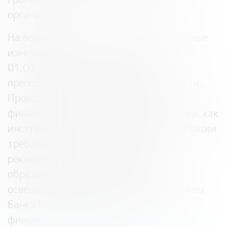
организациях.
На вебинарах рассматриваются основные
изменения ФГОС, вступившие в силу с
01.09.2022 в части внедрения
преподавания финансовой грамотности.
Проводится анализ онлайн-уроков
финансовой грамотности Банка России, как
инструмента для педагога при реализации
требований обновленных ФГОС и
рекомендации по их внедрению в
образовательный процесс. Также
освещаются иные проекты и инициативы
Банка России в области повышения
финансовой грамотности.