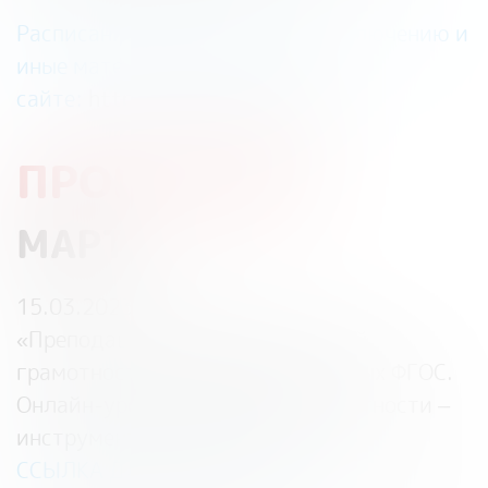
Расписание, инструкции по подключению и
иные материалы размещены на
сайте:
https://dni-fg.ru/metod
ПРОГРАММА:
МАРТ
15.03.2023 — 15:00
«
Преподавание основ финансовой
грамотности с учетом обновлённых ФГОС.
Онлайн-уроки финансовой грамотности –
инструмент для педагога
»
ССЫЛКА ДЛЯ РЕГИСТРАЦИИ: