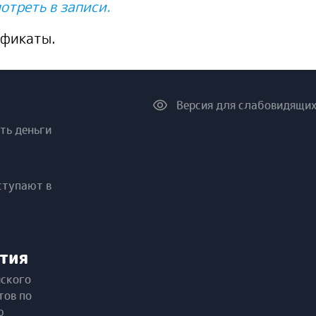
отреть в записи.
ификаты.
Версия для слабовидящи
ть деньги
ступают в
тия
йского
тов по
ю