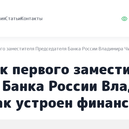
ия
Статьи
Контакты
го заместителя Председателя Банка России Владимира Ч
к первого замест
 Банка России Вл
ак устроен финан