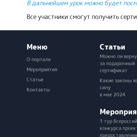
В дальнейшем урок можно будет посм
Все участники смогут получить серт
Меню
Статьи
Можно ли верну
О портале
за подарочный
Мероприятия
сертификат
Статьи
Какие законы в
силу
Контакты
в мае 2024
Мероприя
1 тур Всеросси
конкурса проек
предоставлени