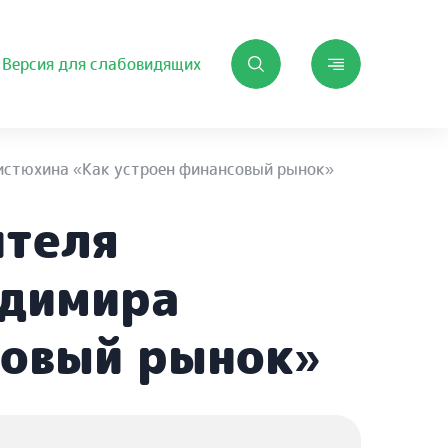
Версия для слабовидящих
истюхина «Как устроен финансовый рынок»
ителя
адимира
совый рынок»