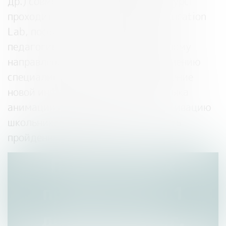
др.) совместно с партнерами. Конкурс
проходит в рамках проекта Riki Education
Lab, посвященного анимационной
педагогике — новому перспективному
направлению в образовании. По мнению
специалистов отрасли, представление
новой информации при помощи языка
анимации позволяет повысить мотивацию
школьников к обучению и закрепить
пройденный материал.
Приём заявок
продлится до 1
декабря 2023г.