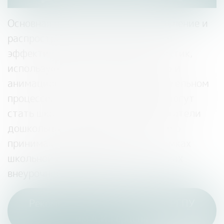
Основная цель конкурса – это выявление и
распространение инновационных и
эффективных педагогических практик,
использующих готовую анимацию и
анимационные приемы в образовательном
процессе. Участниками конкурса могут
стать школьные педагоги и воспитатели
дошкольных учреждений. К участию
принимаются разработки как в рамках
школьной программы, так и в рамках
внеурочной деятельности.
Рекомендательное письмо от РГПУ
им А.И.Герцена