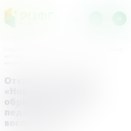
Главная
/
Мероприятия
/
Открытый конкурс «Новые
методики в образовании» для педагогов и
воспитателей
Открытый конкурс
«Новые методики в
образовании» для
педагогов и
воспитателей