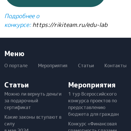
Подробнее о
конкурсе:
https://rikiteam.ru/edu-lab
Меню
О портале
Мероприятия
Статьи
Контакты
Статьи
Мероприятия
Можно ли вернуть деньги
1 тур Всероссийского
за подарочный
конкурса проектов по
сертификат
предоставлению
бюджета для граждан
Какие законы вступают в
силу
Конкурс «Финансовая
в мае 2024
грамотность глазами