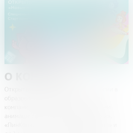
О КОНКУРСЕ
Открытый конкурс «Новые технологии в
образовании» проводится группой
компаний «Рики» (правообладателем
анимационных брендов «Смешарики»,
«ПинКод», «Фиксики», «Бодо Бородо» и