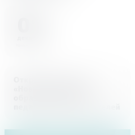
01
декабря
Начало - 00:00
Открытый конкурс
«Новые методики в
образовании» для
педагогов и воспитателей