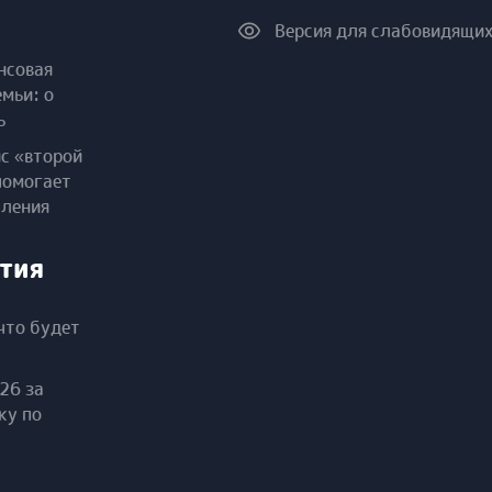
Версия для слабовидящи
нсовая
емьи: о
ь
ис «второй
помогает
пления
тия
что будет
26 за
ку по