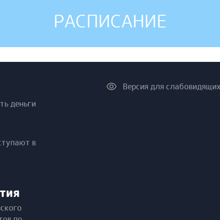
РАСПИСАНИЕ
Версия для слабовидящи
ть деньги
ступают в
тия
йского
тов по