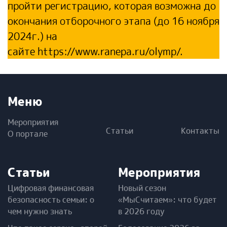
пройти регистрацию, которая возможна до
окончания отборочного этапа (до 16 ноября
2024г.) на
сайте
https://www.ranepa.ru/olymp/
.
Меню
Мероприятия
Статьи
Контакты
О портале
Статьи
Мероприятия
Цифровая финансовая
Новый сезон
безопасность семьи: о
«МыСчитаем»: что будет
чем нужно знать
в 2026 году