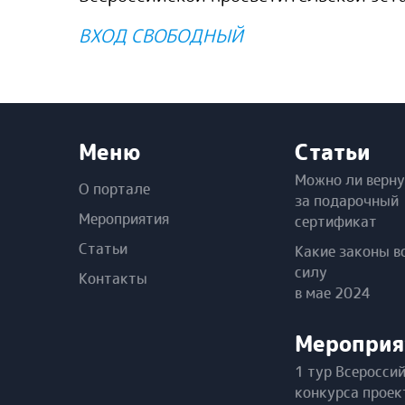
ВХОД СВОБОДНЫЙ
Меню
Статьи
Можно ли верну
О портале
за подарочный
Мероприятия
сертификат
Статьи
Какие законы в
силу
Контакты
в мае 2024
Мероприя
1 тур Всеросси
конкурса проек