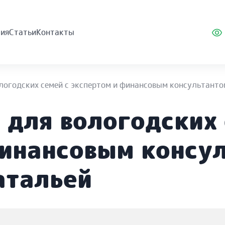
ия
Статьи
Контакты
ологодских семей с экспертом и финансовым консультант
 для вологодских 
финансовым консу
атальей