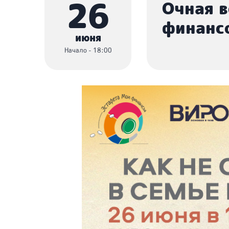
26
Очная в
финанс
июня
Начало - 18:00