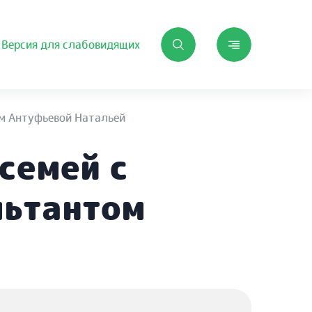
Версия для слабовидящих
ом Антуфьевой Натальей
семей с
льтантом