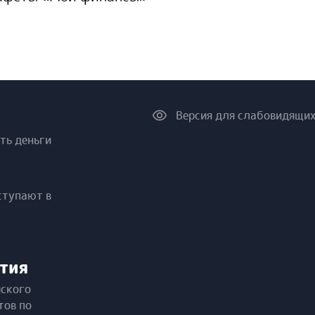
Версия для слабовидящи
ть деньги
ступают в
тия
йского
тов по