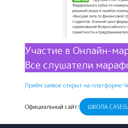
Участие в Онлайн-м
Все слушатели мараф
Приём заявок открыт на платформе 
Официальный сайт:
ШКОЛА CASEG