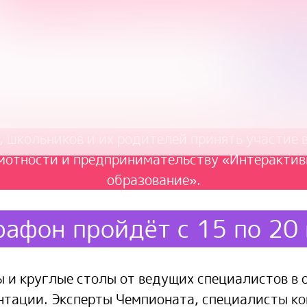
, школьников и их родителей принять участие 
мотности и предпринимательству «Интерактив
образование».
афон пройдёт с 15 по 20
 и круглые столы от ведущих специалистов в 
нтации. Эксперты Чемпионата, специалисты к