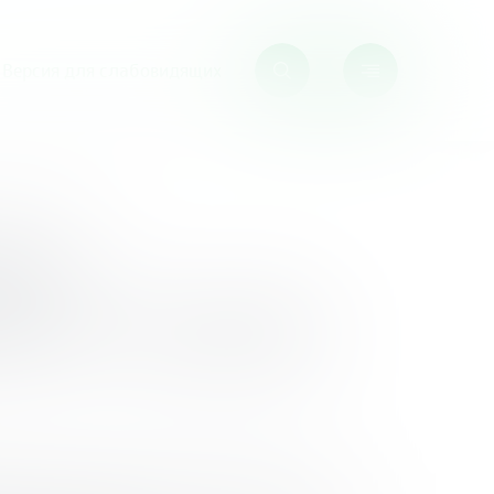
Версия для слабовидящих
н-образование»
фон
ия и онлайн-