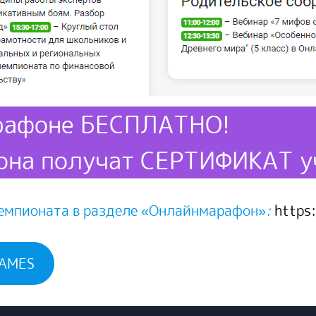
арафоне БЕСПЛАТНО!
она получат СЕРТИФИКАТ у
Чемпионата в разделе «Онлайнмарафон»
:
https:
AMES