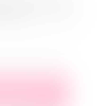
н «Интерактивные
ование»