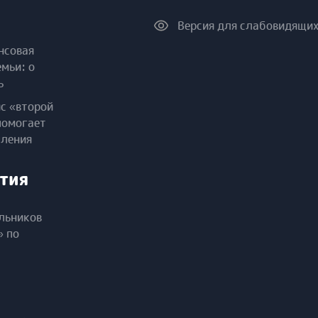
Версия для слабовидящи
нсовая
емьи: о
ь
ис «второй
помогает
пления
тия
льников
» по