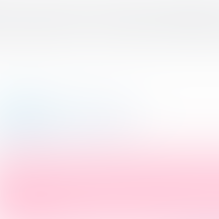
вательный онлайн-марафо
 обучения и онлайн-образ