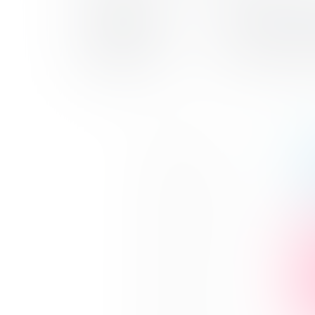
20
Образо
методы
мая
Начало - 11:00