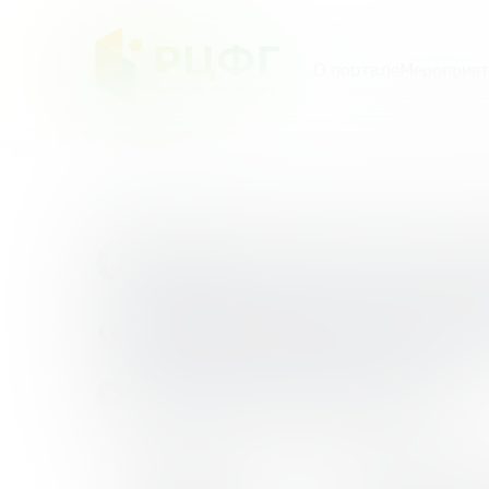
О портале
Мероприят
Главная
/
Мероприятия
/
Образовательный он
Образователь
«Интерактивн
образование»