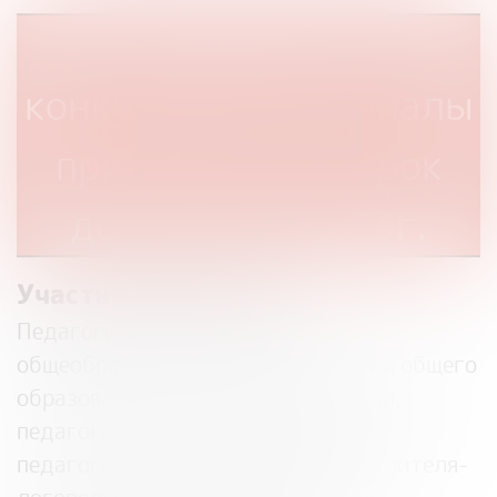
Документы и
конкурсные материалы
принимаются в срок
до 15 июня 2023г.
Участники конкурса:
Педагогические работники
общеобразовательных организаций общего
образования: учителя, воспитатели,
педагоги-психологи, социальные
педагоги, учителя-дефектологи, учителя-