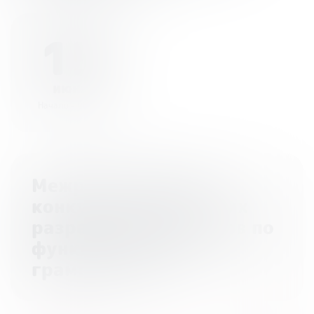
15
июня
Начало - 00:00
Межрегиональный
конкурс методических
разработок педагогов по
функциональной
грамотности