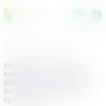
Главная
/
Мероприятия
/
Межрегиональный конкурс
методических разработок педагогов по
функциональной грамотности
Межрегиональный
конкурс методических
разработок педагогов
по функциональной
грамотности