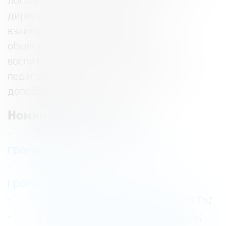
логопеды, классные руководители,
директора по воспитанию и
взаимодействию с детскими
общественными объединениями,
воспитатели групп продленного дня,
педагоги-библиотекари и педагоги
допобразования.
Номинации конкурса:
·
5.2.1
математическая
грамотность
;
· 5.2.2
естественнонаучная
грамотность
;
· 5.2.3
читательская грамотность
;
· 5.2.4
финансовая грамотность
;