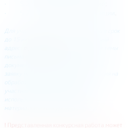
· 5.2.5
креативное мышление
;
· 5.2.6
глобальные компетенции
.
Для участия в конкурсе необходимо в срок
до 15 июня направить на электронный
адрес:
mpvo@viro35.ru
, с указанием темы
письма «Конкурс_ФГ» следующие
документы и конкурсные материалы:
заявку на участие в конкурсе, согласия на
обработку персональных данных
участников конкурса, согласие на
использование представленных
материалов и конкурсную работу.
! Представленная конкурсная работа может