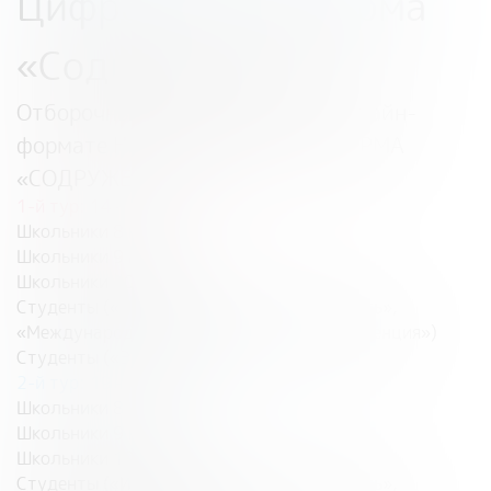
Цифровая платформа
«Содружество»
Отборочный этап;
проходит в онлайн-
формате НА
ЦИФРОВАЯ ПЛАТФОРМА
«СОДРУЖЕСТВО»
1-й тур: 14 – 17 марта 2026 года
Школьники 8 класс:
Школьники 9 класс:
Школьники 10 класс:
Студенты («Информационная безопасность»,
«Международные отношения», «Юриспруденция»)
Студенты («Экономика»)
2-й тур: 19 – 21 апреля 2026 года
Школьники 8 класс:
Школьники 9 класс:
Школьники 10 класс:
Студенты («Информационная безопасность»,