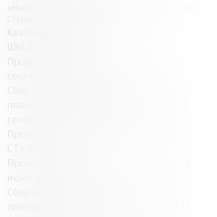
«Международные отношения», «Юриспруденция»)
Студенты («Экономика»)
Квалификационный этап
ШКОЛЬНИКИ
Проведение отбора участников: 2 – 3
сентября 2026 года
Сбор мотивационных писем (эссе) на
платформе «Содружество»:
1 июня – 2
сентября 2026 года
Проходит в дистанционном формате
СТУДЕНТЫ
Проведение отбора участников: 11 – 19
июня 2026 года
Сбор мотивационных писем (эссе) на
платформе «Содружество»:
1 июня – 11