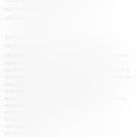
математика, информатика,
обществознание.
Для студентов
– на основе основных
образовательных программ высшего
образования по направлениям подготовки:
юриспруденция;
математика, прикладная математика и информатика,
прикладная математика, математика и компьютерные
науки, фундаментальная информатика и
информационные технологии, информатика и
вычислительная техника, прикладная информатика,
информационная безопасность;
экономика, финансы и кредит, экономическая
безопасность;
международные отношения, зарубежное
регионоведение.