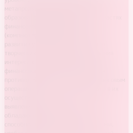
метапредметных и предметных
образовательных результатов в областях
финансовой и информационной
(компьютерной) безопасности;
развития у школьников и студентов
творческих способностей и повышения
интереса к вопросам обеспечения
финансовой безопасности, включая
противодействие незаконным финансовым
операциям, в том числе вовлечению в их
осуществление;
выявления талантливой молодежи,
обладающей выдающимися
способностями, знаниями и умениями,