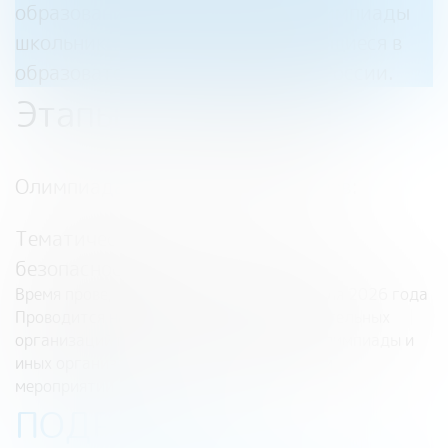
образования стран-участниц Олимпиады
школьники 8-10 классов, обучающиеся в
образовательных организациях России.
Этапы Олимпиады
Олимпиада состоит из пяти этапов:
Тематический урок «Финансовая
безопасность»
Время проведения: 10 февраля – 30 апреля 2026 года
Проводится на площадках общеобразовательных
организаций государств – участников Олимпиады и
иных организаций, определенных Планом
мероприятий.
ПОДРОБНЕЕ О