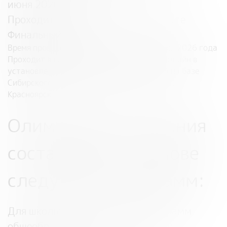
июня 2026 года
Проходит в дистанционном формате
Финальный этап
Время проведения:
27 сентября – 2 октября 2026 года
Проходит в гибридном формате (очно и онлайн в
установленном организаторами порядке) на базе
Сибирского Федерального Университета, г.
Красноярск
Олимпиадные задания
составлены на основе
следующих программ:
Для школьников
– на основе программ
общеобразовательных предметов: