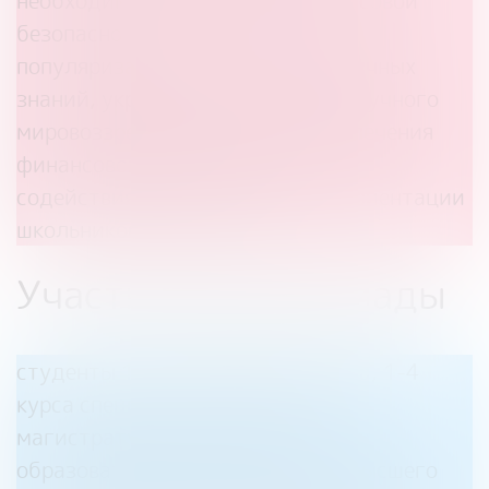
необходимыми для сферы финансовой
безопасности;
популяризации и пропаганды научных
знаний, укрепления в обществе научного
мировоззрения в интересах обеспечения
финансовой безопасности;
содействия профессиональной ориентации
школьников и студентов.
Участники Олимпиады
студенты 1-3 курса бакалавриата, 1-4
курса специалитета и 1 курса
магистратуры, обучающиеся в
образовательных организациях высшего