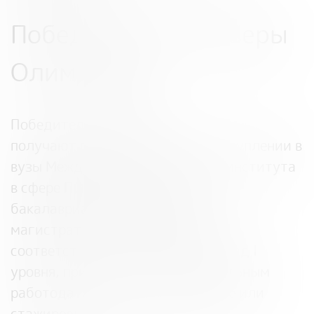
Победители и призеры
Олимпиады
Победители и призеры
получают
преимущества при поступлении
в
вузы Международного сетевого института
в сфере ПОД/ФТ на программы
бакалавриата, специалитета,
магистратуры и аспирантуры в
соответствии с льготами олимпиад I
уровня, приглашения к потенциальным
работодателям на собеседование или
стажировку.