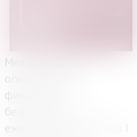
Международная
олимпиада по
финансовой
безопасности –
ежегодная олимпиада I