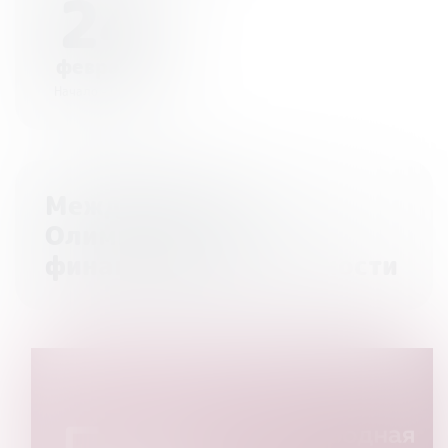
24
февраля
Начало - 00:00
Международная
Олимпиада по
финансовой безопасности