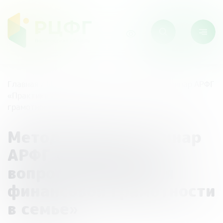
Главная
/
Мероприятия
/
Методический семинар АРФГ
«Практики и вопросы повышения финансовой
грамотности в семье»
Методический семинар
АРФГ «Практики и
вопросы повышения
финансовой грамотности
в семье»