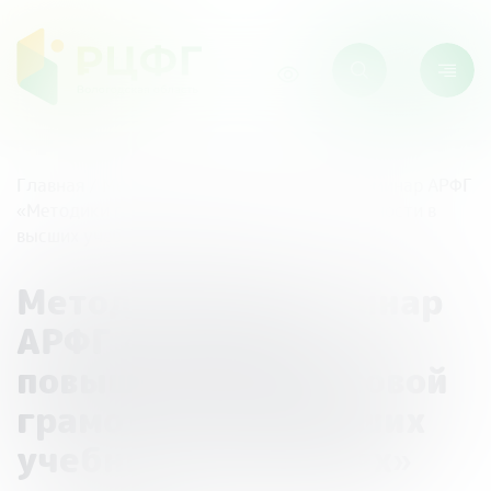
Главная
/
Мероприятия
/
Методический семинар АРФГ
«Методики повышения финансовой грамотности в
высших учебных заведениях»
Методический семинар
АРФГ «Методики
повышения финансовой
грамотности в высших
учебных заведениях»