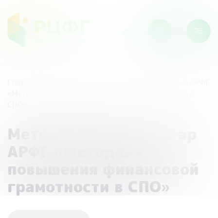
Главная
/
Мероприятия
/
Методический семинар АРФГ
«Методики повышения финансовой грамотности в
СПО»
Методический семинар
АРФГ «Методики
повышения финансовой
грамотности в СПО»