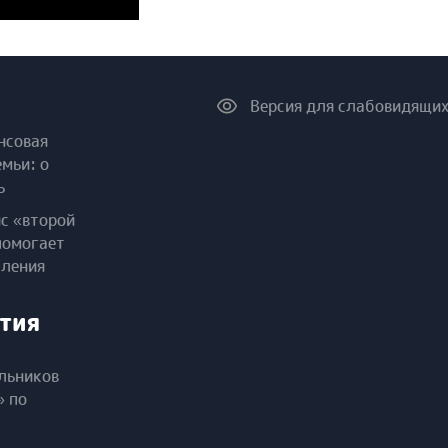
Версия для слабовидящи
нсовая
емьи: о
ь
ис «второй
помогает
пления
тия
льников
» по