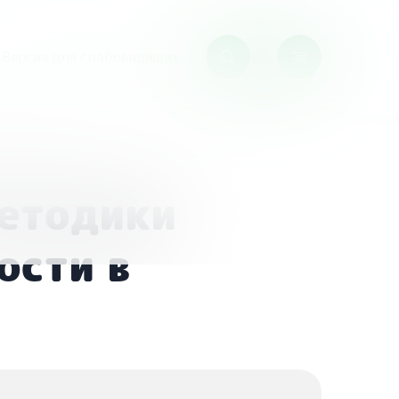
Версия для слабовидящих
 библиотеках»
етодики
ости в