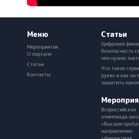
Меню
Статьи
Цифровая фина
Мероприятия
безопасность с
О портале
чем нужно знат
Статьи
Что такое серв
Контакты
руки» и как он 
защитить нако
Мероприя
Всероссийская
олимпиада шко
«Высшая проба
направлению
«финансовая