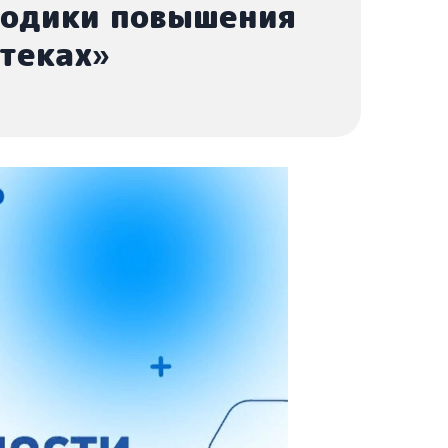
тодики повышения
теках»