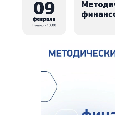
09
Методи
финансо
февраля
Начало - 10:00