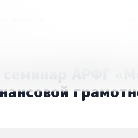
ия
Статьи
Контакты
р АРФГ «Методики повышения финансовой грамотности в
 семинар АРФГ «М
нансовой грамотн