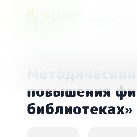
О портале
Мероприят
Главная
/
Мероприятия
/
Методический семина
Методический
повышения фи
библиотеках»