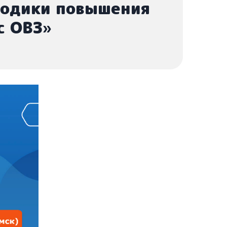
тодики повышения
с ОВЗ»