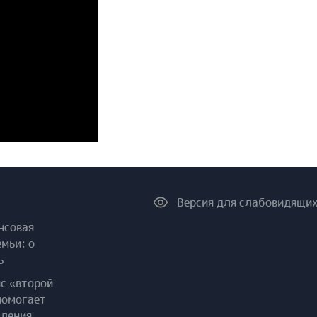
Версия для слабовидящи
нсовая
емьи: о
ь
ис «второй
помогает
пления