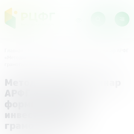
Главная
/
Мероприятия
/
Методический семинар АРФГ
«Методики формирования инвестиционной
грамотности»
Методический семинар
АРФГ «Методики
формирования
инвестиционной
грамотности»