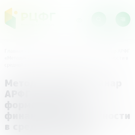
Главная
/
Мероприятия
/
Методический семинар АРФГ
«Методики формирования финансовой грамотности в
средней школе и старших классах»
Методический семинар
АРФГ «Методики
формирования
финансовой грамотности
в средней школе и