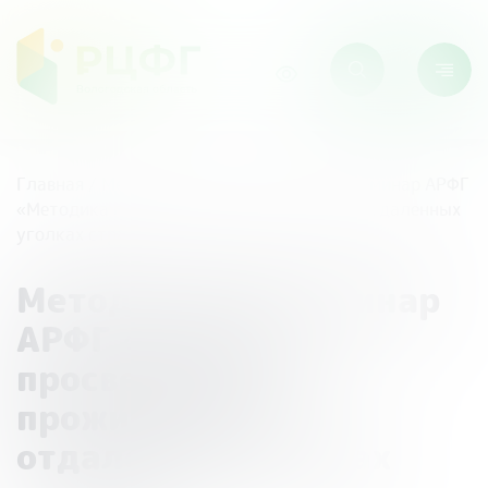
Главная
/
Мероприятия
/
Методический семинар АРФГ
«Методика просвещения проживающих в отдаленных
уголках страны»
Методический семинар
АРФГ «Методика
просвещения
проживающих в
отдаленных уголках