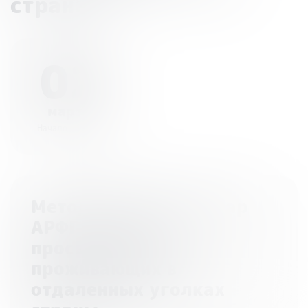
страны»
02
марта
Начало - 10:00
Методический семинар
АРФГ «Методика
просвещения
проживающих в
отдаленных уголках