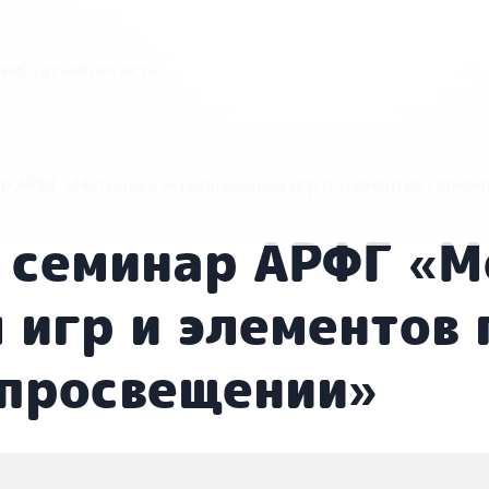
ия
Статьи
Контакты
р АРФГ «Методика использования игр и элементов гейми
 семинар АРФГ «М
 игр и элементов
 просвещении»