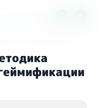
Версия для слабовидящих
фикации в финансовом просвещении»
етодика
 геймификации