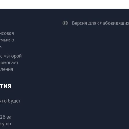
Версия для слабовидящи
нсовая
емьи: о
ь
ис «второй
помогает
пления
тия
что будет
26 за
ку по