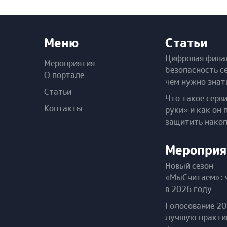
Меню
Статьи
Цифровая фина
Мероприятия
безопасность с
О портале
чем нужно знат
Статьи
Что такое серв
Контакты
руки» и как он 
защитить нако
Мероприя
Новый сезон
«МыСчитаем»: 
в 2026 году
Голосование 20
лучшую практи