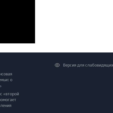
Версия для слабовидящи
нсовая
емьи: о
ь
ис «второй
помогает
пления