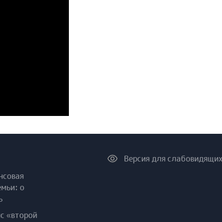
Версия для слабовидящи
нсовая
емьи: о
ь
ис «второй