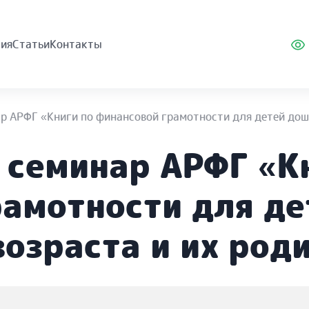
ия
Статьи
Контакты
р АРФГ «Книги по финансовой грамотности для детей дош
 семинар АРФГ «К
амотности для де
озраста и их род