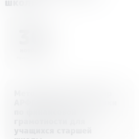
школы»
30
ноября
Начало - 10:00
Методический семинар
АРФГ «Книги и учебники
по финансовой
грамотности для
учащихся старшей