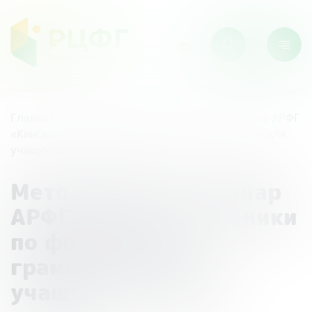
Главная
/
Мероприятия
/
Методический семинар АРФГ
«Книги и учебники по финансовой грамотности для
учащихся старшей школы»
Методический семинар
АРФГ «Книги и учебники
по финансовой
грамотности для
учащихся старшей