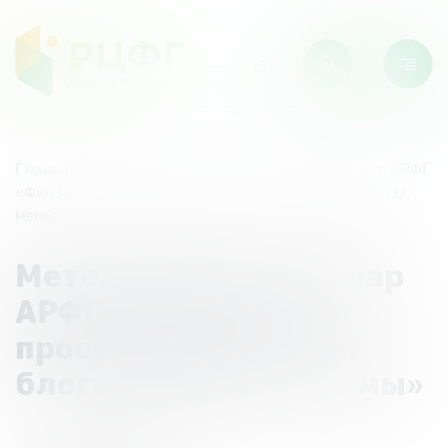
Главная
/
Мероприятия
/
Методический семинар АРФГ
«Финансовое просвещение в сети: блоги, подкасты,
мемы»
Методический семинар
АРФГ «Финансовое
просвещение в сети:
блоги, подкасты, мемы»