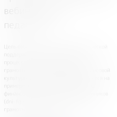
вебинары для
педагогов.
Цель вебинаров – оказание методической
поддержки педагогам в переходе от
процесса обучения финансовой
грамотности к формированию финансовой
культуры учащихся. Тема раскрывается на
примере проектов
«Онлайн-уроки по
финансовой грамотности для школьников
(dni-fg.ru)»
и
«Игры по финансовой
грамотности (doligra.ru)»