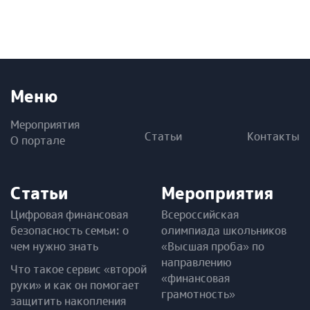
Меню
Мероприятия
Статьи
Контакты
О портале
Статьи
Мероприятия
Цифровая финансовая
Всероссийская
безопасность семьи: о
олимпиада школьников
чем нужно знать
«Высшая проба» по
направлению
Что такое сервис «второй
«финансовая
руки» и как он помогает
грамотность»
защитить накопления